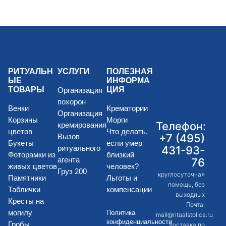
РИТУАЛЬН
УСЛУГИ
ПОЛЕЗНАЯ
ЫЕ
ИНФОРМА
ТОВАРЫ
ЦИЯ
Организация
похорон
Венки
Крематории
Организация
Корзины
Морги
Телефон:
кремирования
цветов
Что делать,
+7 (495)
Вызов
Букеты
если умер
431-93-
ритуального
Фоторамки из
близкий
агента
76
живых цветов
человек?
Груз 200
круглосуточная
Памятники
Льготы и
помощь, без
Таблички
компенсации
выходных
Кресты на
Почта:
могилу
Политика
mail@ritualstolica.ru
конфиденциальности
Гробы
доставка по