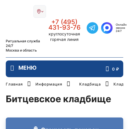
Главная страница РИТУАЛ-СТОЛИЦА
+7 (495)
Онлайн
431-93-76
звонок
Написать в Telegra
24/7
круглосуточная
горячая линия
Ритуальная служба
24/7
Москва и область
0
₽
Главная
Информация
Кладбища
Кладби
Битцевское кладбище