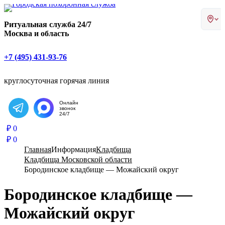
Главная страница РИТУАЛ-С
Ритуальная служба 24/7
Москва и область
+7 (495) 431-93-76
круглосуточная горячая линия
Онлайн
звонок
Написать в Telegram
24/7
₽
0
₽
0
Главная
Информация
Кладбища
Кладбища Московской области
Бородинское кладбище — Можайский округ
Бородинское кладбище —
Можайский округ