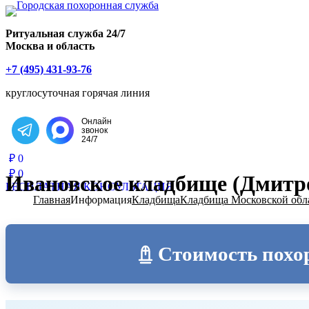
Главная страница РИТУАЛ-С
Ритуальная служба 24/7
Москва и область
+7 (495) 431-93-76
круглосуточная горячая линия
Онлайн
звонок
Написать в Telegram
24/7
₽
0
₽
0
Ивановское кладбище (Дмитр
БЕСПЛАТНАЯ КОНСУЛЬТАЦИЯ
Главная
Информация
Кладбища
Кладбища Московской обл
Стоимость похо