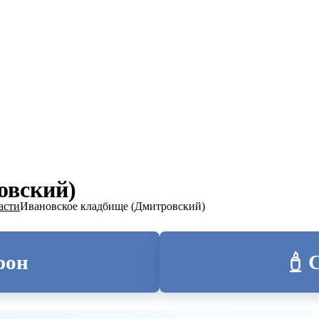
ТОЛИЦА
овский)
асти
Ивановское кладбище (Дмитровский)
рон