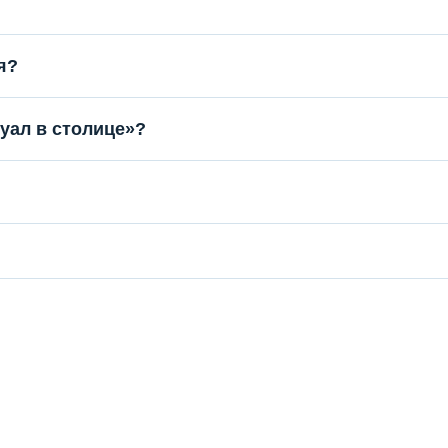
я?
туал в столице»?