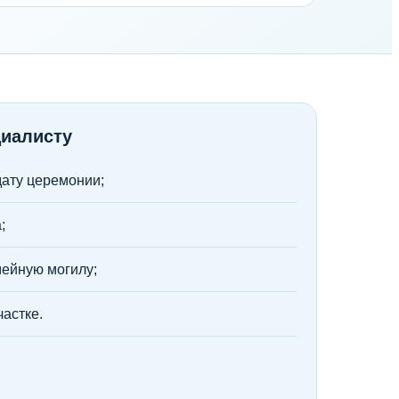
циалисту
дату церемонии;
;
мейную могилу;
частке.