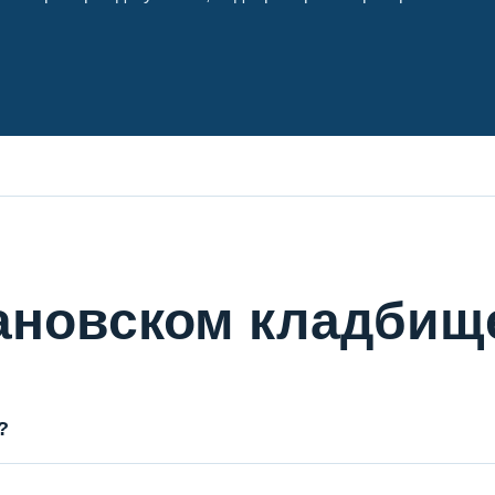
вановском кладбищ
?