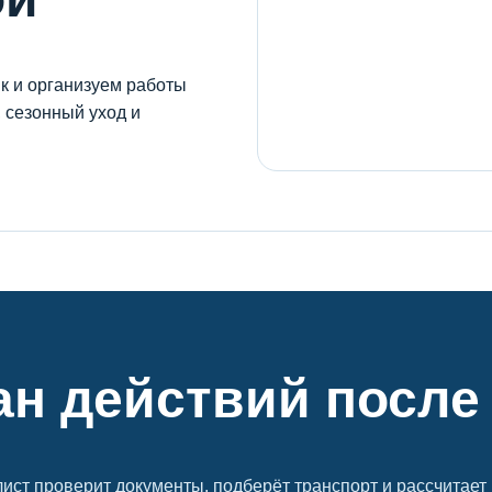
к и организуем работы
, сезонный уход и
ан действий после
ист проверит документы, подберёт транспорт и рассчитает 