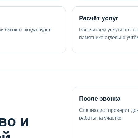
Расчёт услуг
 близких, когда будет
Рассчитаем услуги по со
памятника отдельно учтём
После звонка
Специалист проверит док
во и
работы на участке.
ой