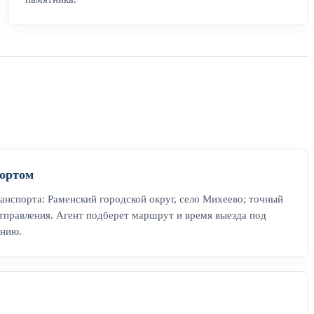
ортом
нспорта: Раменский городской округ, село Михеево; точный
тправления. Агент подберет маршрут и время выезда под
онию.