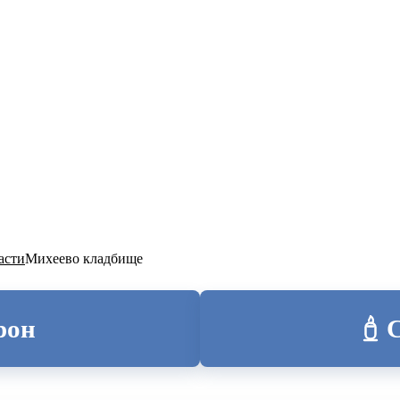
ТОЛИЦА
асти
Михеево кладбище
рон