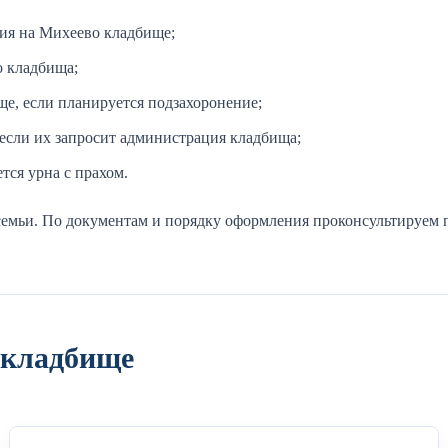
ния на Михеево кладбище;
о кладбища;
е, если планируется подзахоронение;
если их запросит администрация кладбища;
тся урна с прахом.
емьи. По документам и порядку оформления проконсультируем п
 кладбище