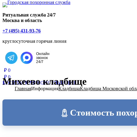
Главная страница РИТУАЛ-С
Ритуальная служба 24/7
Москва и область
+7 (495) 431-93-76
круглосуточная горячая линия
Онлайн
звонок
Написать в Telegram
24/7
₽
0
₽
0
Михеево кладбище
БЕСПЛАТНАЯ КОНСУЛЬТАЦИЯ
Главная
Информация
Кладбища
Кладбища Московской обл
Стоимость похо