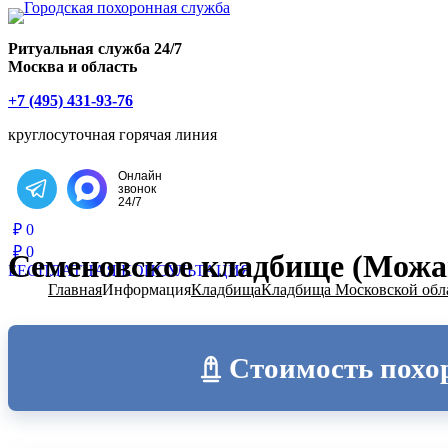
Главная страница РИТУАЛ-С
Ритуальная служба 24/7
Москва и область
+7 (495) 431-93-76
круглосуточная горячая линия
Онлайн
звонок
Написать в Telegram
24/7
₽
0
₽
0
Семеновское кладбище (Можай
БЕСПЛАТНАЯ КОНСУЛЬТАЦИЯ
Главная
Информация
Кладбища
Кладбища Московской обл
Стоимость похо