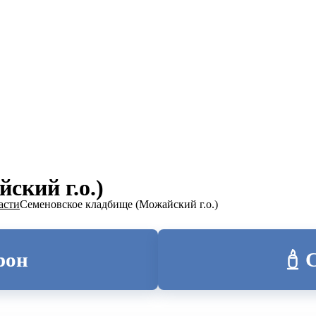
ТОЛИЦА
ский г.о.)
асти
Семеновское кладбище (Можайский г.о.)
рон