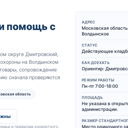
АДРЕС
и помощь с
Московская область
Волдынское
СТАТУС
Действующее кладби
ом округе Дмитровский,
похороны на Волдынском
КАК ДОЕХАТЬ
Ориентир: Дмитровс
 товары, сопровождение
нию сначала проверяются
РЕЖИМ РАБОТЫ
Пн-пт 7:00-18:00
овская область
ПЛОЩАДЬ
Не указана в открыт
администрации.
ужны
РАЗМЕР СТАНДАРТНО
емьи и правилам конкретного
Место одиночного зах