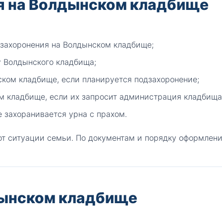
я на Волдынском кладбище
 захоронения на Волдынском кладбище;
у Волдынского кладбища;
ском кладбище, если планируется подзахоронение;
м кладбище, если их запросит администрация кладбища
 захоранивается урна с прахом.
от ситуации семьи. По документам и порядку оформлени
дынском кладбище