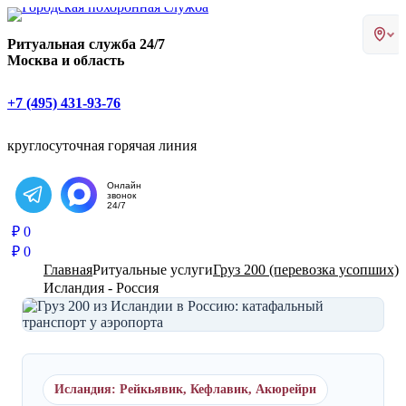
Главная страница РИТУАЛ-С
Ритуальная служба 24/7
Москва и область
+7 (495) 431-93-76
круглосуточная горячая линия
Онлайн
звонок
Написать в Telegram
24/7
₽
0
₽
0
Главная
Ритуальные услуги
Груз 200 (перевозка усопших)
Исландия - Россия
Исландия: Рейкьявик, Кефлавик, Акюрейри