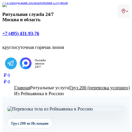
Главная страница РИТУАЛ-С
Ритуальная служба 24/7
Москва и область
+7 (495) 431-93-76
круглосуточная горячая линия
Онлайн
звонок
Написать в Telegram
24/7
₽
0
₽
0
Главная
Ритуальные услуги
Груз 200 (перевозка усопших)
Из Рейкьявика в Россию
Груз 200 из Исландии