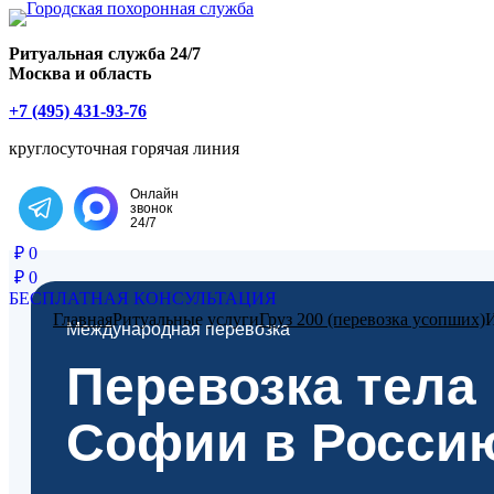
Главная страница РИТУАЛ-С
Ритуальная служба 24/7
Москва и область
+7 (495) 431-93-76
круглосуточная горячая линия
Онлайн
звонок
Написать в Telegram
24/7
₽
0
₽
0
БЕСПЛАТНАЯ КОНСУЛЬТАЦИЯ
Главная
Ритуальные услуги
Груз 200 (перевозка усопших)
Международная перевозка
Перевозка тела 
Софии в Росси