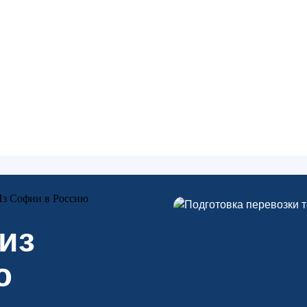
ТОЛИЦА
Из Софии в Россию
из
ю