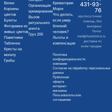
Венки
Крематории
431-93-
Организация
Корзины
Морги
76
кремирования
цветов
Что делать,
круглосуточная
Вызов
Букеты
если умер
помощь, без
ритуального
Фоторамки из
близкий
выходных
агента
Почта:
живых цветов
человек?
Груз 200
mail@ritualstolica.ru
Памятники
Льготы и
доставка по
Таблички
компенсации
всем городам
Кресты на
могилу
Политика
конфиденциальности
Гробы
компании
Согласие на обработку персональных
данных
Публичная
оферта
интернет-
магазина
Пользовательское
соглашение