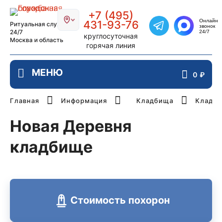
Главная страница РИТУАЛ-СТОЛИЦ
+7 (495)
Онлайн
431-93-76
Ритуальная служба
звонок
Написать в Telegra
24/7
24/7
круглосуточная
Москва и область
горячая линия
0
₽
Главная
Информация
Кладбища
Кладби
Новая Деревня
кладбище
Стоимость похорон