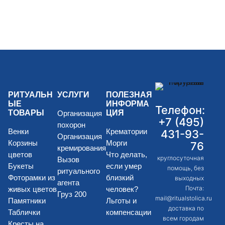
РИТУАЛЬН
УСЛУГИ
ПОЛЕЗНАЯ
ЫЕ
ИНФОРМА
Телефон:
ТОВАРЫ
ЦИЯ
Организация
+7 (495)
похорон
Венки
Крематории
431-93-
Организация
Корзины
Морги
76
кремирования
цветов
Что делать,
круглосуточная
Вызов
Букеты
если умер
помощь, без
ритуального
Фоторамки из
близкий
выходных
агента
Почта:
живых цветов
человек?
Груз 200
mail@ritualstolica.ru
Памятники
Льготы и
доставка по
Таблички
компенсации
всем городам
Кресты на