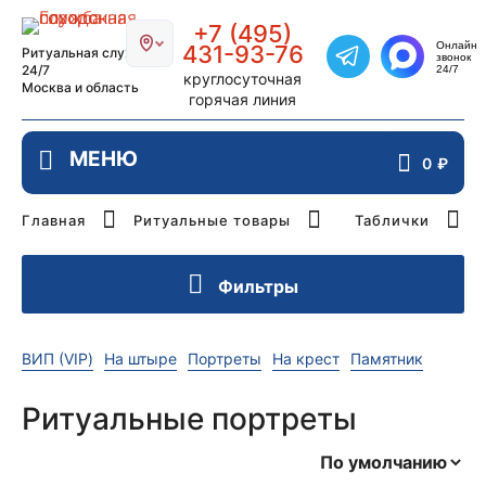
Главная страница РИТУАЛ-СТОЛИЦ
+7 (495)
Онлайн
431-93-76
Ритуальная служба
звонок
Написать в Telegra
24/7
24/7
круглосуточная
Москва и область
горячая линия
0
₽
Главная
Ритуальные товары
Таблички
Фильтры
Цена
ВИП (VIP)
На штыре
Портреты
На крест
Памятник
Ритуальные портреты
₽
-
₽