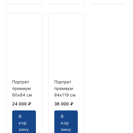
Портрет премиум 60х84 см
Портрет премиум 84х119 см
Портрет премиум 60х84 см
Портрет премиум 84х119 см
Портрет
Портрет
премиум
премиум
60х84 см
84х119 см
24 000
₽
36 000
₽
В
В
кор
кор
зину
зину