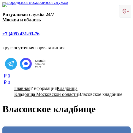
Главная страница РИТУАЛ-С
Ритуальная служба 24/7
Москва и область
+7 (495) 431-93-76
круглосуточная горячая линия
Онлайн
звонок
Написать в Telegram
24/7
₽
0
₽
0
Главная
Информация
Кладбища
Кладбища Московской области
Власовское кладбище
Власовское кладбище