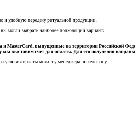
ую и удобную передачу ритуальной продукции.
 вы могли выбрать наиболее подходящий вариант:
 и MasterCard, выпущенные на территории Российской Федер
 мы выставим счёт для оплаты. Для его получения направьт
к и условия оплаты можно у менеджера по телефону.
овое
е
овое
е