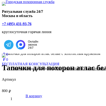
Главная страница РИТУАЛ-С
Ритуальная служба 24/7
Москва и область
+7 (495) 431-93-76
круглосуточная горячая линия
Онлайн
звонок
Написать в Telegram
24/7
₽
0
₽
0
БЕСПЛАТНАЯ КОНСУЛЬТАЦИЯ
Тапочки для похорон атлас б
Главная
Ритуальные товары
Ритуальный текстиль
Ритуальн
Артикул
800
₽
В корзину