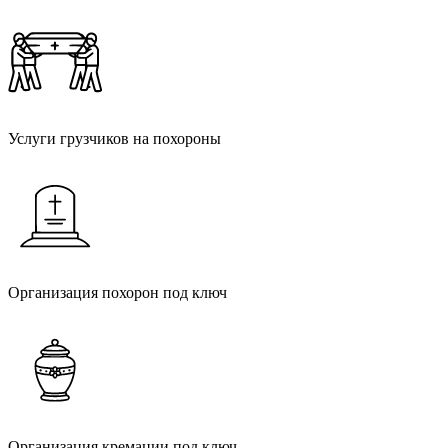
Носильщики гроба
Услуги грузчиков на похороны
Организация похорон
Организация похорон под ключ
Кремация
Организация кремации под ключ