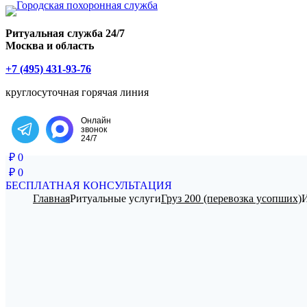
Главная страница РИТУАЛ-С
Ритуальная служба 24/7
Москва и область
+7 (495) 431-93-76
круглосуточная горячая линия
Онлайн
звонок
Написать в Telegram
24/7
₽
0
₽
0
БЕСПЛАТНАЯ КОНСУЛЬТАЦИЯ
Главная
Ритуальные услуги
Груз 200 (перевозка усопших)