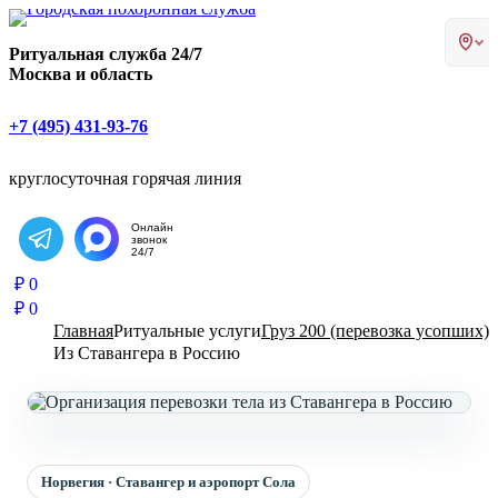
Главная страница РИТУАЛ-С
Ритуальная служба 24/7
Москва и область
+7 (495) 431-93-76
круглосуточная горячая линия
Онлайн
звонок
Написать в Telegram
24/7
₽
0
₽
0
Главная
Ритуальные услуги
Груз 200 (перевозка усопших)
Из Ставангера в Россию
Норвегия · Ставангер и аэропорт Сола