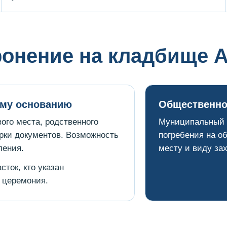
ронение на кладбище 
ому основанию
Общественно
ого места, родственного
Муниципальный д
рки документов. Возможность
погребения на о
ления.
месту и виду за
ток, кто указан
я церемония.