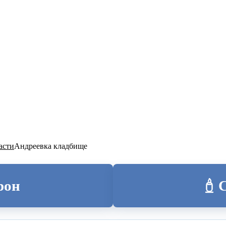
ТОЛИЦА
асти
Андреевка кладбище
рон