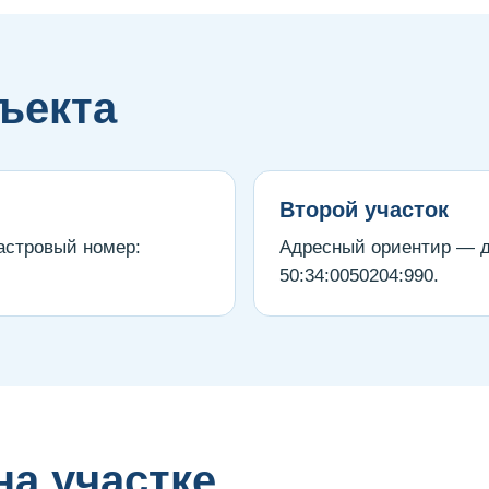
ъекта
Второй участок
астровый номер:
Адресный ориентир — д
50:34:0050204:990.
а участке