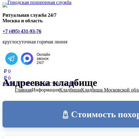
Главная страница РИТУАЛ-С
Ритуальная служба 24/7
Москва и область
+7 (495) 431-93-76
круглосуточная горячая линия
Онлайн
звонок
Написать в Telegram
24/7
₽
0
₽
0
Андреевка кладбище
БЕСПЛАТНАЯ КОНСУЛЬТАЦИЯ
Главная
Информация
Кладбища
Кладбища Московской обл
Стоимость похо