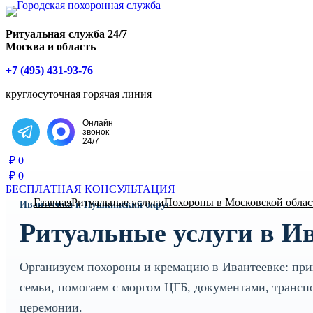
Главная страница РИТУАЛ-С
Ритуальная служба 24/7
Москва и область
+7 (495) 431-93-76
круглосуточная горячая линия
Онлайн
звонок
Написать в Telegram
24/7
₽
0
₽
0
БЕСПЛАТНАЯ КОНСУЛЬТАЦИЯ
Главная
Ритуальные услуги
Похороны в Московской облас
Ивантеевка и Пушкинский округ
Ритуальные услуги в И
Организуем похороны и кремацию в Ивантеевке: пр
семьи, помогаем с моргом ЦГБ, документами, трансп
церемонии.