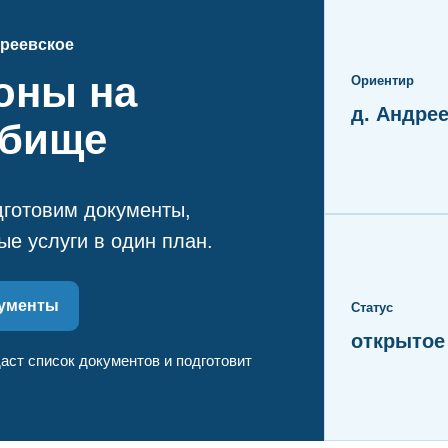
дреевское
оны на
Ориентир
д. Андре
дбище
дготовим документы,
ые услуги в один план.
кументы
Статус
открытое
аст список документов и подготовит