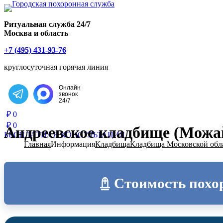
Главная страница РИТУАЛ-С
Ритуальная служба 24/7
Москва и область
+7 (495) 431-93-76
круглосуточная горячая линия
Онлайн
звонок
Написать в Telegram
24/7
₽
0
₽
0
Андреевское кладбище (Можай
БЕСПЛАТНАЯ КОНСУЛЬТАЦИЯ
Главная
Информация
Кладбища
Кладбища Московской обл
Стоимость похо