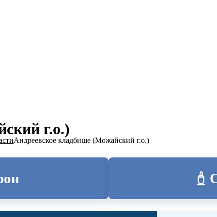
ТОЛИЦА
ский г.о.)
асти
Андреевское кладбище (Можайский г.о.)
рон