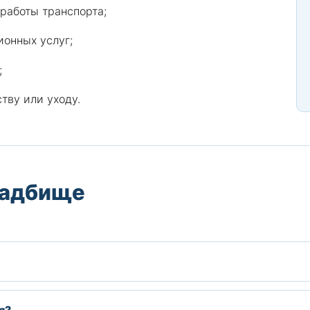
работы транспорта;
ионных услуг;
;
тву или уходу.
ладбище
я?