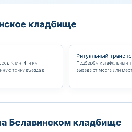
инское кладбище
Ритуальный транспо
ород Клин, 4-й км
Подберём катафальный т
нную точку въезда в
выезда от морга или мес
на Белавинском кладбище