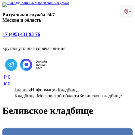
Главная страница РИТУАЛ-С
Ритуальная служба 24/7
Москва и область
+7 (495) 431-93-76
круглосуточная горячая линия
Онлайн
звонок
Написать в Telegram
24/7
₽
0
₽
0
Главная
Информация
Кладбища
Кладбища Московской области
Беливское кладбище
Беливское кладбище