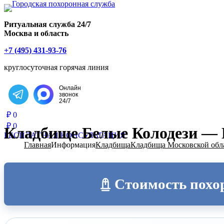
Главная страница РИТУАЛ-С
Ритуальная служба 24/7
Москва и область
+7 (495) 431-93-76
круглосуточная горячая линия
Онлайн
звонок
Написать в Telegram
24/7
₽
0
₽
0
Кладбище Белые Колодези —
БЕСПЛАТНАЯ КОНСУЛЬТАЦИЯ
Главная
Информация
Кладбища
Кладбища Московской обл
Стоимость похо