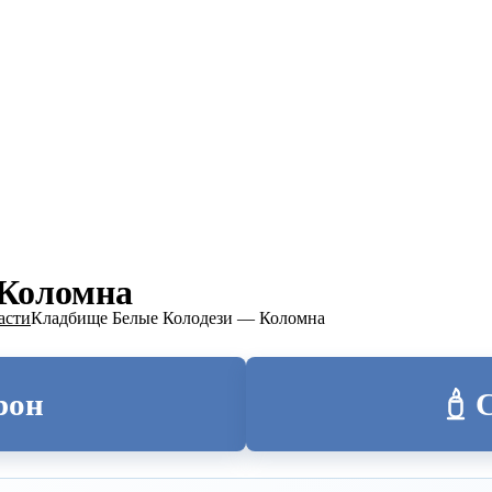
ТОЛИЦА
 Коломна
асти
Кладбище Белые Колодези — Коломна
рон