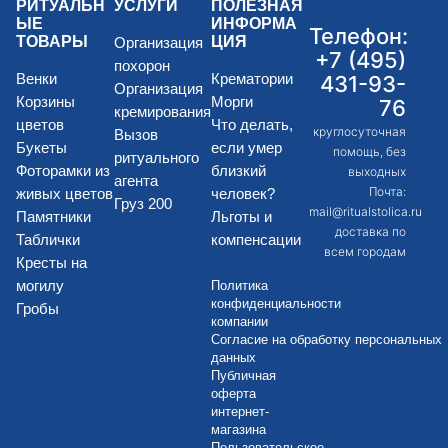
РИТУАЛЬН
УСЛУГИ
ПОЛЕЗНАЯ
ЫЕ
ИНФОРМА
Телефон:
ТОВАРЫ
ЦИЯ
Организация
+7 (495)
похорон
Венки
Крематории
431-93-
Организация
Корзины
Морги
76
кремирования
цветов
Что делать,
круглосуточная
Вызов
Букеты
если умер
помощь, без
ритуального
Фоторамки из
близкий
выходных
агента
Почта:
живых цветов
человек?
Груз 200
mail@ritualstolica.ru
Памятники
Льготы и
доставка по
Таблички
компенсации
всем городам
Кресты на
могилу
Политика
конфиденциальности
Гробы
компании
Согласие на обработку персональных
данных
Публичная
оферта
интернет-
магазина
Пользовательское