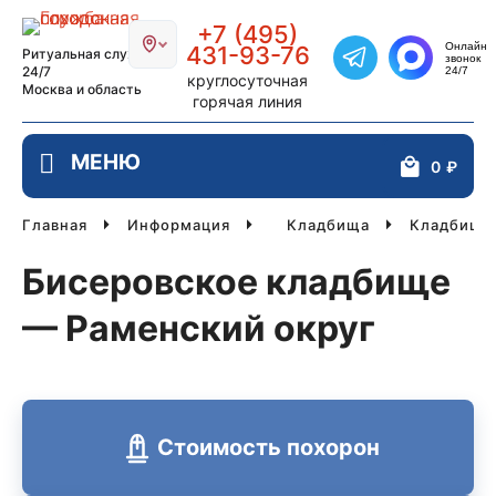
Главная страница РИТУАЛ-СТОЛИЦ
+7 (495)
Онлайн
431-93-76
Ритуальная служба
звонок
Написать в Telegra
24/7
24/7
круглосуточная
Москва и область
горячая линия
0
₽
Главная
Информация
Кладбища
Кладбища 
Бисеровское кладбище
— Раменский округ
Стоимость похорон