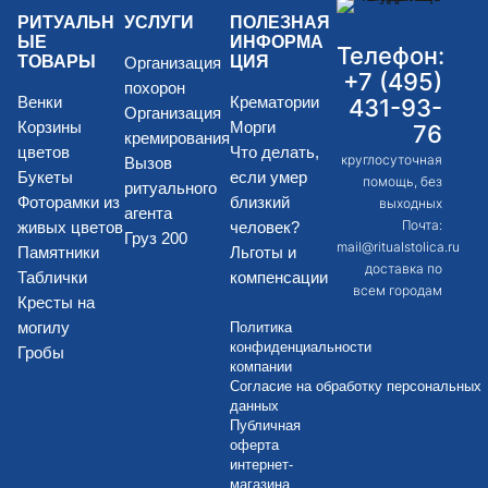
РИТУАЛЬН
УСЛУГИ
ПОЛЕЗНАЯ
ЫЕ
ИНФОРМА
Телефон:
ТОВАРЫ
ЦИЯ
Организация
+7 (495)
похорон
Венки
Крематории
431-93-
Организация
Корзины
Морги
76
кремирования
цветов
Что делать,
круглосуточная
Вызов
Букеты
если умер
помощь, без
ритуального
Фоторамки из
близкий
выходных
агента
Почта:
живых цветов
человек?
Груз 200
mail@ritualstolica.ru
Памятники
Льготы и
доставка по
Таблички
компенсации
всем городам
Кресты на
могилу
Политика
конфиденциальности
Гробы
компании
Согласие на обработку персональных
данных
Публичная
оферта
интернет-
магазина