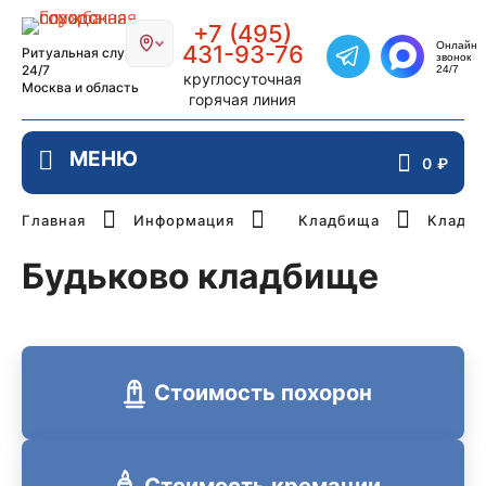
Главная страница РИТУАЛ-СТОЛИЦ
+7 (495)
Онлайн
431-93-76
Ритуальная служба
звонок
Написать в Telegra
24/7
24/7
круглосуточная
Москва и область
горячая линия
0
₽
Главная
Информация
Кладбища
Кладби
Будьково кладбище
Стоимость похорон
Стоимость кремации