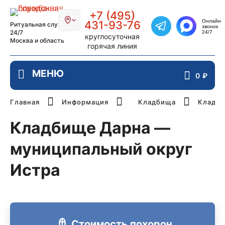
Главная страница РИТУАЛ-СТОЛИЦ
+7 (495)
Онлайн
431-93-76
Ритуальная служба
звонок
Написать в Telegra
24/7
24/7
круглосуточная
Москва и область
горячая линия
0
₽
Главная
Информация
Кладбища
Кладби
Кладбище Дарна —
муниципальный округ
Истра
Стоимость похорон