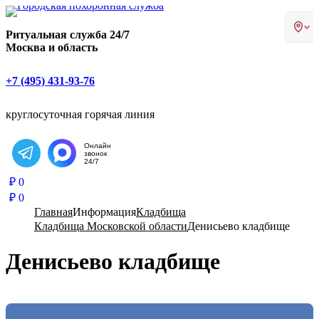
Главная страница РИТУАЛ-С
Ритуальная служба 24/7
Москва и область
+7 (495) 431-93-76
круглосуточная горячая линия
Онлайн
звонок
Написать в Telegram
24/7
₽
0
₽
0
Главная
Информация
Кладбища
Кладбища Московской области
Денисьево кладбище
Денисьево кладбище