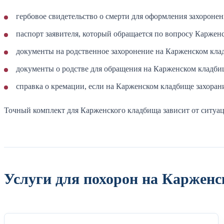
гербовое свидетельство о смерти для оформления захороне
паспорт заявителя, который обращается по вопросу Каржен
документы на родственное захоронение на Карженском клад
документы о родстве для обращения на Карженском кладбищ
справка о кремации, если на Карженском кладбище захорани
Точный комплект для Карженского кладбища зависит от ситуац
Услуги для похорон на Каржен