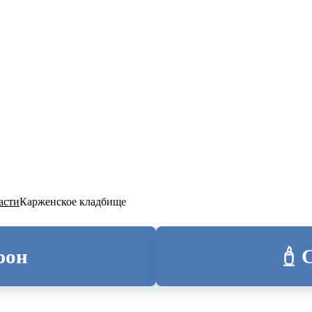
ТОЛИЦА
асти
Карженское кладбище
рон