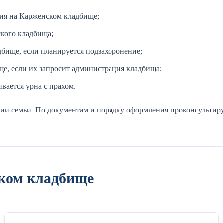
ния на Карженском кладбище;
ского кладбища;
бище, если планируется подзахоронение;
е, если их запросит администрация кладбища;
вается урна с прахом.
ии семьи. По документам и порядку оформления проконсультиру
ском кладбище