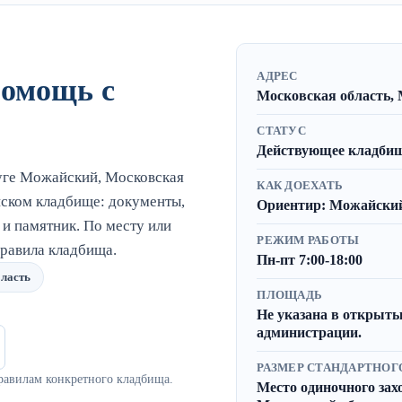
АДРЕС
помощь с
Московская область, 
СТАТУС
Действующее кладбище
уге Можайский, Московская
КАК ДОЕХАТЬ
ском кладбище: документы,
Ориентир: Можайский 
 и памятник. По месту или
РЕЖИМ РАБОТЫ
равила кладбища.
Пн-пт 7:00-18:00
ласть
ПЛОЩАДЬ
Не указана в открыты
администрации.
РАЗМЕР СТАНДАРТНОГ
равилам конкретного кладбища.
Место одиночного захор