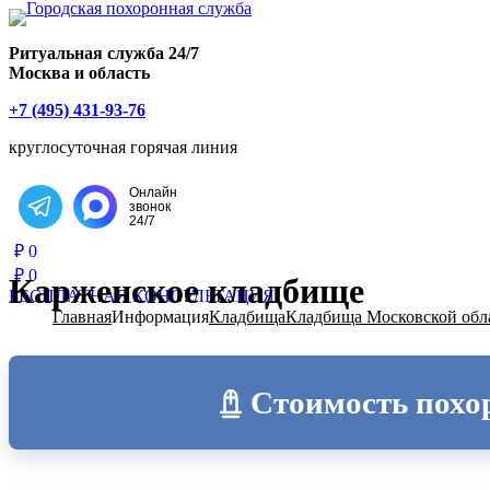
Главная страница РИТУАЛ-С
Ритуальная служба 24/7
Москва и область
+7 (495) 431-93-76
круглосуточная горячая линия
Онлайн
звонок
Написать в Telegram
24/7
₽
0
₽
0
Карженское кладбище
БЕСПЛАТНАЯ КОНСУЛЬТАЦИЯ
Главная
Информация
Кладбища
Кладбища Московской обл
Стоимость похо