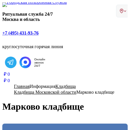
Главная страница РИТУАЛ-С
Ритуальная служба 24/7
Москва и область
+7 (495) 431-93-76
круглосуточная горячая линия
Онлайн
звонок
Написать в Telegram
24/7
₽
0
₽
0
Главная
Информация
Кладбища
Кладбища Московской области
Марково кладбище
Марково кладбище