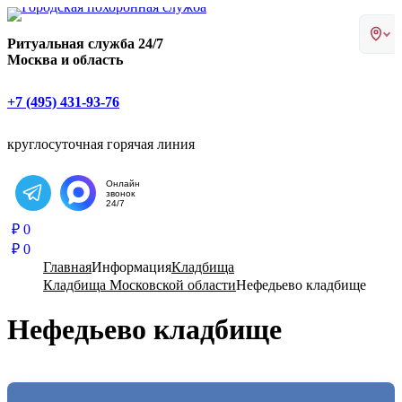
Главная страница РИТУАЛ-С
Ритуальная служба 24/7
Москва и область
+7 (495) 431-93-76
круглосуточная горячая линия
Онлайн
звонок
Написать в Telegram
24/7
₽
0
₽
0
Главная
Информация
Кладбища
Кладбища Московской области
Нефедьево кладбище
Нефедьево кладбище