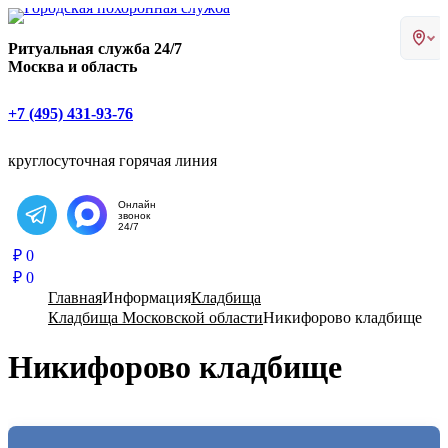
Главная страница РИТУАЛ-С
Ритуальная служба 24/7
Москва и область
+7 (495) 431-93-76
круглосуточная горячая линия
Онлайн
звонок
Написать в Telegram
24/7
₽
0
₽
0
Главная
Информация
Кладбища
Кладбища Московской области
Никифорово кладбище
Никифорово кладбище