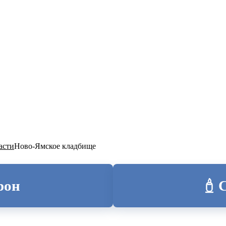
ТОЛИЦА
асти
Ново-Ямское кладбище
рон