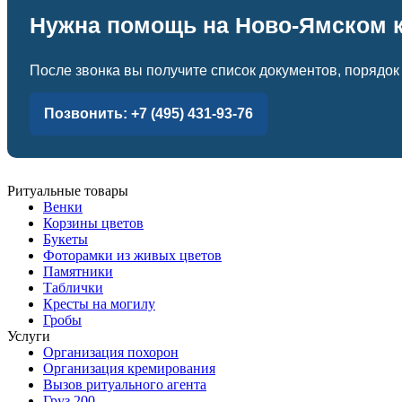
Нужна помощь на Ново-Ямском 
После звонка вы получите список документов, порядок
Позвонить: +7 (495) 431-93-76
Ритуальные товары
Венки
Корзины цветов
Букеты
Фоторамки из живых цветов
Памятники
Таблички
Кресты на могилу
Гробы
Услуги
Организация похорон
Организация кремирования
Вызов ритуального агента
Груз 200