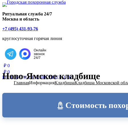
Главная страница РИТУАЛ-С
Ритуальная служба 24/7
Москва и область
+7 (495) 431-93-76
круглосуточная горячая линия
Онлайн
звонок
Написать в Telegram
24/7
₽
0
₽
0
Ново-Ямское кладбище
БЕСПЛАТНАЯ КОНСУЛЬТАЦИЯ
Главная
Информация
Кладбища
Кладбища Московской обл
Стоимость похо