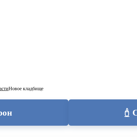
ТОЛИЦА
асти
Новое кладбище
рон