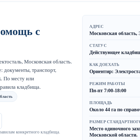
АДРЕС
помощь с
Московская область, 
СТАТУС
Действующее кладбище
ктосталь, Московская область.
КАК ДОЕХАТЬ
 документы, транспорт,
Ориентир: Электроста
. По месту или
РЕЖИМ РАБОТЫ
равила кладбища.
Пн-пт 7:00-18:00
область
ПЛОЩАДЬ
Около 44 га по спра
РАЗМЕР СТАНДАРТНОГ
Место одиночного захор
равилам конкретного кладбища.
Московской области.