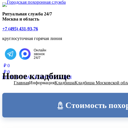
Главная страница РИТУАЛ-С
Ритуальная служба 24/7
Москва и область
+7 (495) 431-93-76
круглосуточная горячая линия
Онлайн
звонок
Написать в Telegram
24/7
₽
0
₽
0
Новое кладбище
БЕСПЛАТНАЯ КОНСУЛЬТАЦИЯ
Главная
Информация
Кладбища
Кладбища Московской обл
Стоимость похо