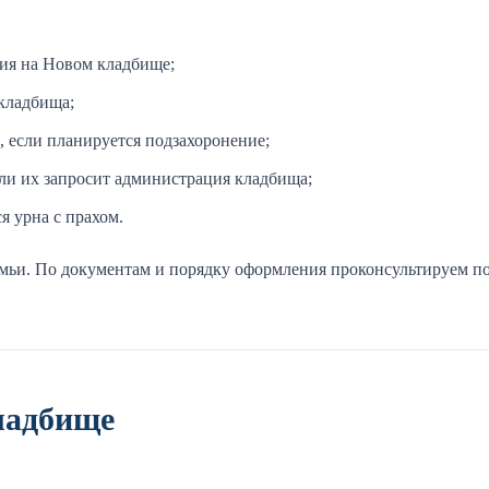
ния на Новом кладбище;
 кладбища;
 если планируется подзахоронение;
ли их запросит администрация кладбища;
я урна с прахом.
мьи. По документам и порядку оформления проконсультируем по
ладбище