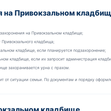
 на Привокзальном кладби
 захоронения на Привокзальном кладбище;
у Привокзального кладбища;
зальном кладбище, если планируется подзахоронение;
ьном кладбище, если их запросит администрация кладб
ище захоранивается урна с прахом.
ит от ситуации семьи. По документам и порядку оформл
вокзальном кладбище