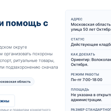
АДРЕС
и помощь с
Московская область
улица 50 лет Октябр
СТАТУС
Действующее кладби
дском округе
м организовать похороны
КАК ДОЕХАТЬ
Ориентир: Волокола
спорт, ритуальные товары,
Октября.
или подзахоронению сначала
РЕЖИМ РАБОТЫ
Пн-пт 7:00-18:00
осковская область
ПЛОЩАДЬ
Не указана в открыт
администрации.
ужны
емьи и правилам конкретного
РАЗМЕР СТАНДАРТНО