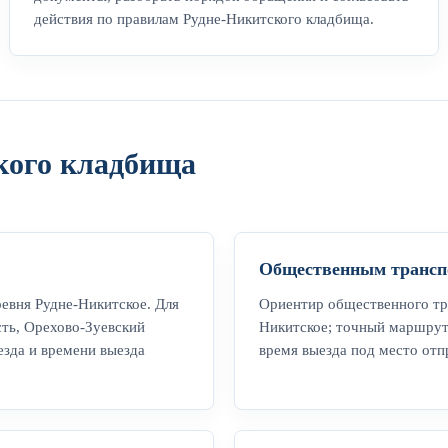
действия по правилам Рудне-Никитского кладбища.
кого кладбища
Общественным трансп
ревня Рудне-Никитское. Для
Ориентир общественного тра
сть, Орехово-Зуевский
Никитское; точный маршрут 
езда и времени выезда
время выезда под место отп