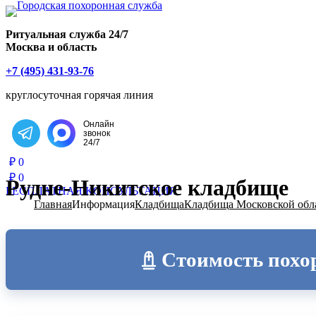
Главная страница РИТУАЛ-С
Ритуальная служба 24/7
Москва и область
+7 (495) 431-93-76
круглосуточная горячая линия
Онлайн
звонок
Написать в Telegram
24/7
₽
0
₽
0
Рудне-Никитское кладбище
БЕСПЛАТНАЯ КОНСУЛЬТАЦИЯ
Главная
Информация
Кладбища
Кладбища Московской обл
Стоимость похо