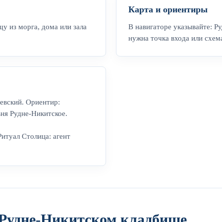
Карта и ориентиры
у из морга, дома или зала
В навигаторе указывайте: Р
нужна точка входа или схем
евский. Ориентир:
вня Рудне-Никитское.
Ритуал Столица: агент
Рудне-Никитском кладбище