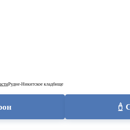
ТОЛИЦА
асти
Рудне-Никитское кладбище
рон