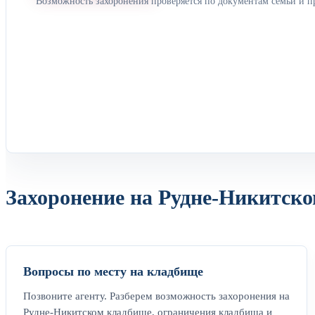
Возможность захоронения проверяется по документам семьи и п
Захоронение на Рудне-Никитско
Вопросы по месту на кладбище
Позвоните агенту. Разберем возможность захоронения на
Рудне-Никитском кладбище, ограничения кладбища и