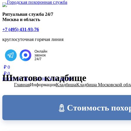
Главная страница РИТУАЛ-С
Ритуальная служба 24/7
Москва и область
+7 (495) 431-93-76
круглосуточная горячая линия
Онлайн
звонок
Написать в Telegram
24/7
₽
0
₽
0
Шматово кладбище
БЕСПЛАТНАЯ КОНСУЛЬТАЦИЯ
Главная
Информация
Кладбища
Кладбища Московской обл
Стоимость похо