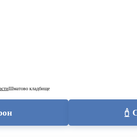
ТОЛИЦА
асти
Шматово кладбище
рон