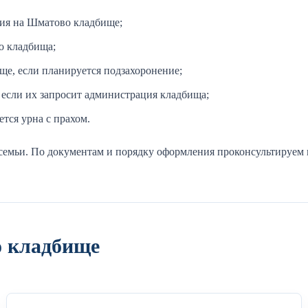
ния на Шматово кладбище;
о кладбища;
ще, если планируется подзахоронение;
 если их запросит администрация кладбища;
тся урна с прахом.
семьи. По документам и порядку оформления проконсультируем 
о кладбище