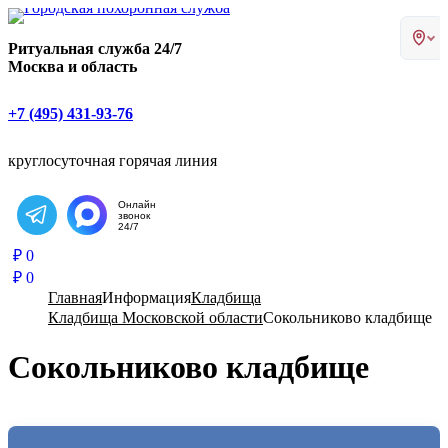
Главная страница РИТУАЛ-С
Ритуальная служба 24/7
Москва и область
+7 (495) 431-93-76
круглосуточная горячая линия
Онлайн
звонок
Написать в Telegram
24/7
₽
0
₽
0
Главная
Информация
Кладбища
Кладбища Московской области
Сокольниково кладбище
Сокольниково кладбище