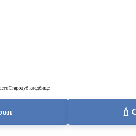
ТОЛИЦА
асти
Стародуб кладбище
рон