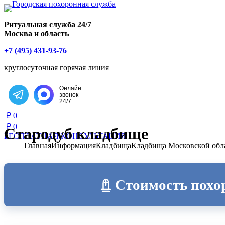
Главная страница РИТУАЛ-С
Ритуальная служба 24/7
Москва и область
+7 (495) 431-93-76
круглосуточная горячая линия
Онлайн
звонок
Написать в Telegram
24/7
₽
0
₽
0
Стародуб кладбище
БЕСПЛАТНАЯ КОНСУЛЬТАЦИЯ
Главная
Информация
Кладбища
Кладбища Московской обл
Стоимость похо