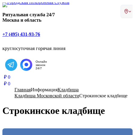
Главная страница РИТУАЛ-С
Ритуальная служба 24/7
Москва и область
+7 (495) 431-93-76
круглосуточная горячая линия
Онлайн
звонок
Написать в Telegram
24/7
₽
0
₽
0
Главная
Информация
Кладбища
Кладбища Московской области
Строкинское кладбище
Строкинское кладбище