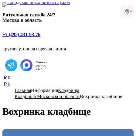
Главная страница РИТУАЛ-С
Ритуальная служба 24/7
Москва и область
+7 (495) 431-93-76
круглосуточная горячая линия
Онлайн
звонок
Написать в Telegram
24/7
₽
0
₽
0
Главная
Информация
Кладбища
Кладбища Московской области
Вохринка кладбище
Вохринка кладбище