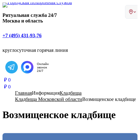
Главная страница РИТУАЛ-С
Ритуальная служба 24/7
Москва и область
+7 (495) 431-93-76
круглосуточная горячая линия
Онлайн
звонок
Написать в Telegram
24/7
₽
0
₽
0
Главная
Информация
Кладбища
Кладбища Московской области
Возмищенское кладбище
Возмищенское кладбище