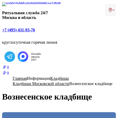
Главная страница РИТУАЛ-С
Ритуальная служба 24/7
Москва и область
+7 (495) 431-93-76
круглосуточная горячая линия
Онлайн
звонок
Написать в Telegram
24/7
₽
0
₽
0
Главная
Информация
Кладбища
Кладбища Московской области
Вознесенское кладбище
Вознесенское кладбище