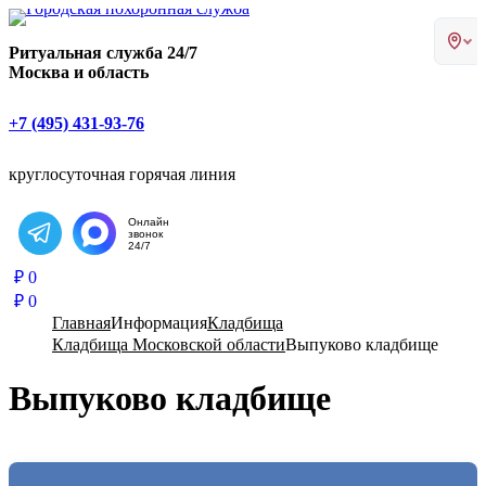
Главная страница РИТУАЛ-С
Ритуальная служба 24/7
Москва и область
+7 (495) 431-93-76
круглосуточная горячая линия
Онлайн
звонок
Написать в Telegram
24/7
₽
0
₽
0
Главная
Информация
Кладбища
Кладбища Московской области
Выпуково кладбище
Выпуково кладбище