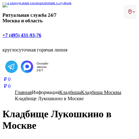
Главная страница РИТУАЛ-С
Ритуальная служба 24/7
Москва и область
+7 (495) 431-93-76
круглосуточная горячая линия
Онлайн
звонок
Написать в Telegram
24/7
₽
0
₽
0
Главная
Информация
Кладбища
Кладбища Москвы
Кладбище Лукошкино в Москве
Кладбище Лукошкино в
Москве