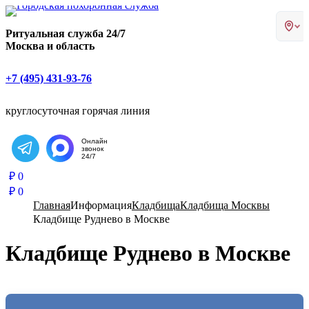
Главная страница РИТУАЛ-С
Ритуальная служба 24/7
Москва и область
+7 (495) 431-93-76
круглосуточная горячая линия
Онлайн
звонок
Написать в Telegram
24/7
₽
0
₽
0
Главная
Информация
Кладбища
Кладбища Москвы
Кладбище Руднево в Москве
Кладбище Руднево в Москве