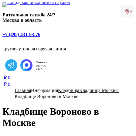
Главная страница РИТУАЛ-С
Ритуальная служба 24/7
Москва и область
+7 (495) 431-93-76
круглосуточная горячая линия
Онлайн
звонок
Написать в Telegram
24/7
₽
0
₽
0
Главная
Информация
Кладбища
Кладбища Москвы
Кладбище Вороново в Москве
Кладбище Вороново в
Москве