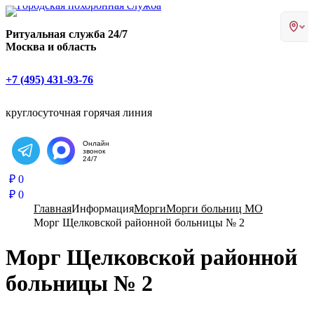
Главная страница РИТУАЛ-С
Ритуальная служба 24/7
Москва и область
+7 (495) 431-93-76
круглосуточная горячая линия
Онлайн
звонок
Написать в Telegram
24/7
₽
0
₽
0
Главная
Информация
Морги
Морги больниц МО
Морг Щелковской районной больницы № 2
Морг Щелковской районной
больницы № 2