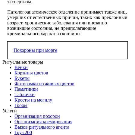
экспертизы.
Патологоанатомическое отделение принимает также лиц,
умерших от естественных причин, таких как преклонный
возраст, хронические заболевания или внезапно
возникшие состояния, не предполагающие
криминального характера кончины.
Похороны при морге
Ритуальные товары
Морг Щелково — круглосуточная помощь в организации
Венки
ритуала
Корзины цветов
Букеты
Наш сайт и статьи содержат только полезную
Фоторамки из живых цветов
информацию о том, как организовать погребения,
Памятники
панихиды, отпевание и другие важные элементы
Таблички
ритуала. Похоронный сервис работает круглосуточно,
Кресты на могилу
предлагая услуги для похорон в городская черте и для
Гробы
жителей Москвы. Круглосуточная поддержка позволяет
Услуги
выбрать оптимальное время для всех этапов прощания с
Организация похорон
близким. При необходимости можно вызвать оркестр для
Организация кремирования
сопровождения траурной процессии или проведения
Вызов ритуального агента
поминальной церемонии.
Груз 200