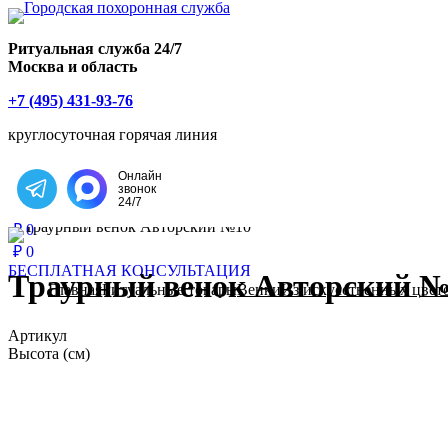
Главная страница РИТУАЛ-С
Ритуальная служба 24/7
Москва и область
+7 (495) 431-93-76
круглосуточная горячая линия
Онлайн
звонок
Написать в Telegram
24/7
₽
0
₽
0
БЕСПЛАТНАЯ КОНСУЛЬТАЦИЯ
Траурный венок Авторский 
Главная
Ритуальные товары
Венки
Из искусственных цвет
Артикул
Высота (см)