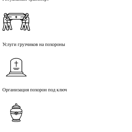
Носильщики гроба
Услуги грузчиков на похороны
Организация похорон
Организация похорон под ключ
Кремация