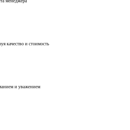
ета менеджера
уя качество и стоимость
манием и уважением