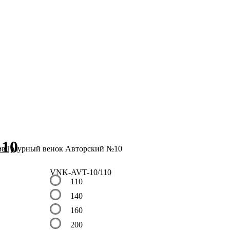
ТОЛИЦА
№10
ов
Траурный венок Авторский №10
VNK-AVT-10/110
110
140
160
200