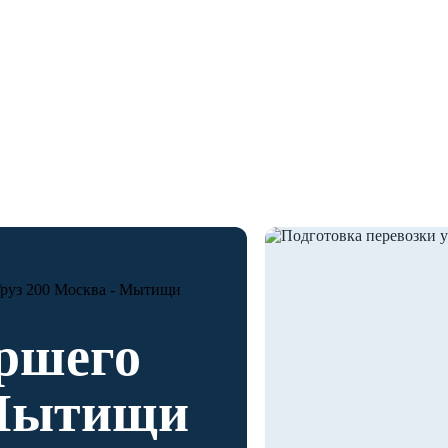
ТОЛИЦА
руз 200 Москва - Мытищи
ршего
 Мытищи