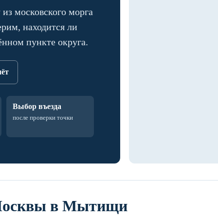
из московского морга
ерим, находится ли
ённом пункте округа.
чёт
Выбор въезда
после проверки точки
 Москвы в Мытищи