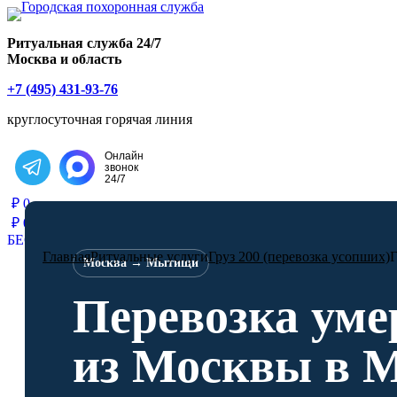
Главная страница РИТУАЛ-С
Ритуальная служба 24/7
Москва и область
+7 (495) 431-93-76
круглосуточная горячая линия
Онлайн
звонок
Написать в Telegram
24/7
₽
0
₽
0
БЕСПЛАТНАЯ КОНСУЛЬТАЦИЯ
Главная
Ритуальные услуги
Груз 200 (перевозка усопших)
Г
Москва → Мытищи
Перевозка уме
из Москвы в