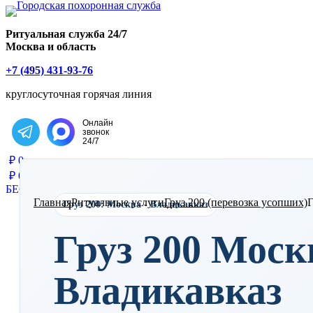
Главная страница РИТУАЛ-С
Ритуальная служба 24/7
Москва и область
+7 (495) 431-93-76
круглосуточная горячая линия
Онлайн
звонок
Написать в Telegram
24/7
₽
0
₽
0
БЕСПЛАТНАЯ КОНСУЛЬТАЦИЯ
Главная
Ритуальные услуги
Груз 200 (перевозка усопших)
Г
Груз 200: Москва - Владикавказ
Груз 200 Моск
Владикавказ