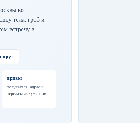
осквы во
вку тела, гроб и
уем встречу в
аршрут
прием
получатель, адрес и
передача документов