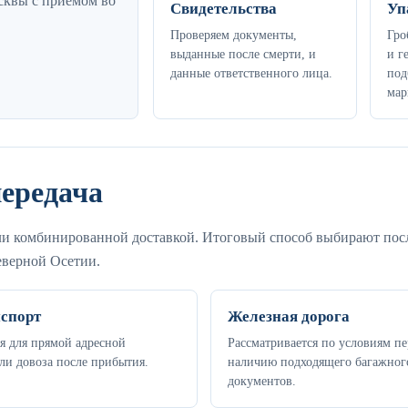
осквы с приемом во
Свидетельства
Уп
Проверяем документы,
Гро
выданные после смерти, и
и г
данные ответственного лица.
под
мар
передача
или комбинированной доставкой. Итоговый способ выбирают пос
еверной Осетии.
спорт
Железная дорога
я для прямой адресной
Рассматривается по условиям пе
ли довоза после прибытия.
наличию подходящего багажного
документов.