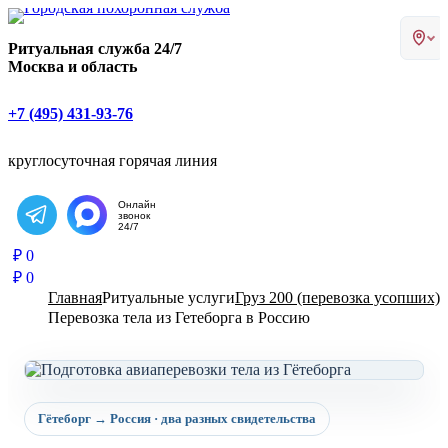
Главная страница РИТУАЛ-С
Ритуальная служба 24/7
Москва и область
+7 (495) 431-93-76
круглосуточная горячая линия
Онлайн
звонок
Написать в Telegram
24/7
₽
0
₽
0
Главная
Ритуальные услуги
Груз 200 (перевозка усопших)
Перевозка тела из Гетеборга в Россию
Гётеборг → Россия · два разных свидетельства