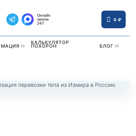
Онлайн
0
₽
звонок
Написать в Telegram
24/7
КАЛЬКУЛЯТОР
РМАЦИЯ
ПОХОРОН
БЛОГ