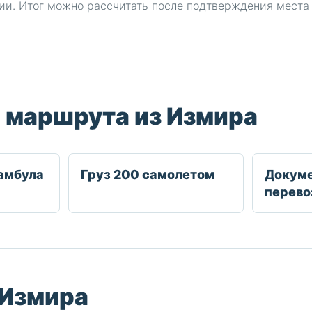
ссии. Итог можно рассчитать после подтверждения места
 маршрута из Измира
амбула
Груз 200 самолетом
Докуме
перево
 Измира