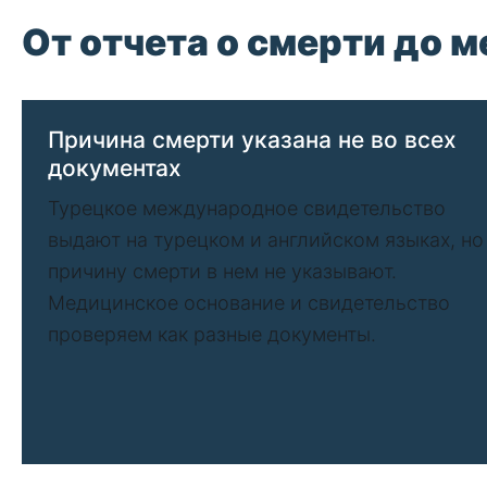
От отчета о смерти до 
Причина смерти указана не во всех
документах
Турецкое международное свидетельство
выдают на турецком и английском языках, но
причину смерти в нем не указывают.
Медицинское основание и свидетельство
проверяем как разные документы.