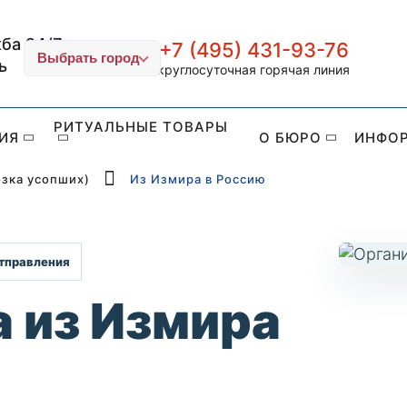
ба 24/7
+7 (495) 431-93-76
ИТУАЛ-СТОЛИЦА
Выбрать город
ь
круглосуточная горячая линия
РИТУАЛЬНЫЕ ТОВАРЫ
ИЯ
О БЮРО
ИНФО
озка усопших)
Из Измира в Россию
отправления
а из Измира